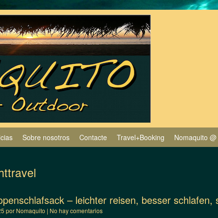
icias
Sobre nosotros
Contacte
Travel+Booking
Nomaquito @
ghttravel
penschlafsack – leichter reisen, besser schlafen, 
25
por
Nomaquito
|
No hay comentarios