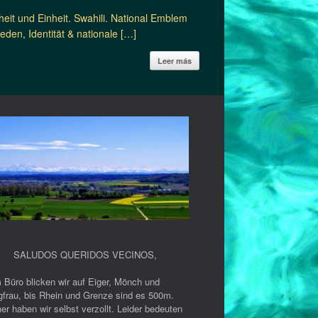
it und Einheit. Swahili. National Emblem
den, Identität & nationale […]
Leer más
SALUDOS QUERIDOS VECINOS
,
 Büro blicken wir auf Eiger, Mönch und
gfrau, bis Rhein und Grenze sind es 500m.
er haben wir selbst verzollt. Leider bedeuten