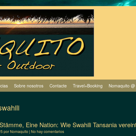
icias
Sobre nosotros
Contacte
Travel+Booking
Nomaquito @
swahili
Stämme, Eine Nation: Wie Swahili Tansania verein
25
por
Nomaquito
|
No hay comentarios