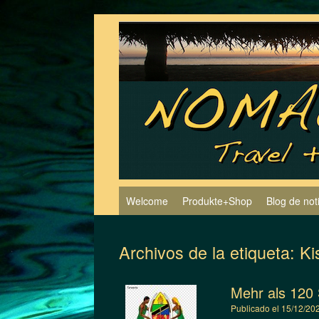
Saltar
al
contenido
Welcome
Produkte+Shop
Blog de not
Archivos de la etiqueta:
Ki
Mehr als 120 
Publicado el
15/12/20