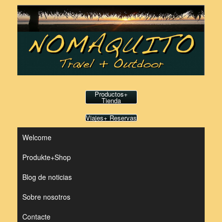
Saltar
al
contenido
Productos+
Tienda
Viajes+ Reservas
Welcome
Produkte+Shop
Blog de noticias
Sobre nosotros
Contacte