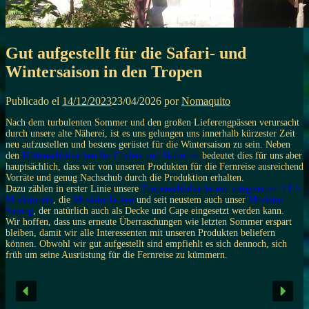
Gut aufgestellt für die Safari- und
Wintersaison in den Tropen
Publicado el
14/12/2023
23/04/2026
por
Nomaquito
Nach dem turbulenten Sommer und den großen Lieferengpässen verursacht
durch unsere alte Näherei, ist es uns gelungen uns innerhalb kürzester Zeit
neu aufzustellen und bestens gerüstet für die Wintersaison zu sein. Neben
den
Hüttenschlafsäcken für Chalets und Skihütten
bedeutet dies für uns aber
hauptsächlich, dass wir von unseren Produkten für die Fernreise ausreichend
Vorräte und genug Nachschub durch die Produktion erhalten.
Dazu zählen in erster Linie unsere
Tropenschlafsäcke mit integriertem LLI-
Moskitonetz
, die
Moskito-Jacken
und seit neustem auch unser
Moskito-
Sarong
, der natürlich auch als Decke und Cape eingesetzt werden kann.
Wir hoffen, dass uns erneute Überraschungen wie letzten Sommer erspart
bleiben, damit wir alle Interessenten mit unseren Produkten beliefern
können. Obwohl wir gut aufgestellt sind empfiehlt es sich dennoch, sich
früh um seine Ausrüstung für die Fernreise zu kümmern.