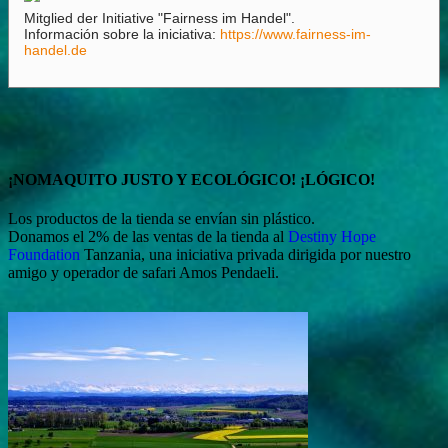
Mitglied der Initiative "Fairness im Handel".
Información sobre la iniciativa:
https://www.fairness-im-
handel.de
¡NOMAQUITO JUSTO Y ECOLÓGICO! ¡LÓGICO!
Los productos de la tienda se envían sin plástico.
Donamos el 2% de las ventas de la tienda al
Destiny Hope
Foundation
Tanzania, una iniciativa privada dirigida por nuestro
amigo y operador de safari Amos Pendaeli.