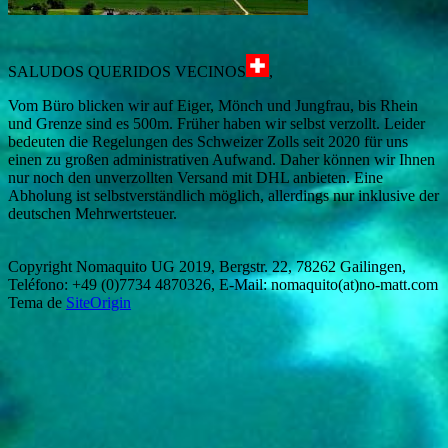
SALUDOS QUERIDOS VECINOS
,
Vom Büro blicken wir auf Eiger, Mönch und Jungfrau, bis Rhein
und Grenze sind es 500m. Früher haben wir selbst verzollt. Leider
bedeuten die Regelungen des Schweizer Zolls seit 2020 für uns
einen zu großen administrativen Aufwand. Daher können wir Ihnen
nur noch den unverzollten Versand mit DHL anbieten. Eine
Abholung ist selbstverständlich möglich, allerdings nur inklusive der
deutschen Mehrwertsteuer.
Copyright Nomaquito UG 2019, Bergstr. 22, 78262 Gailingen,
Teléfono: +49 (0)7734 4870326, E-Mail: nomaquito(at)no-matt.com
Tema de
SiteOrigin