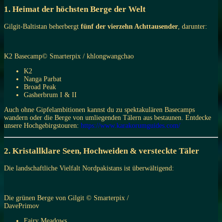
1. Heimat der höchsten Berge der Welt
Gilgit-Baltistan beherbergt
fünf der vierzehn Achttausender
, darunter:
K2 Basecamp© Smarterpix / khlongwangchao
K2
Nanga Parbat
Broad Peak
Gasherbrum I & II
Auch ohne Gipfelambitionen kannst du zu spektakulären Basecamps
wandern oder die Berge von umliegenden Tälern aus bestaunen. Entdecke
unsere Hochgebirgstouren:
https://www.karakorumguides.com/
2. Kristallklare Seen, Hochweiden & versteckte Täler
Die landschaftliche Vielfalt Nordpakistans ist überwältigend:
Die grünen Berge von Gilgit © Smarterpix /
DavePrimov
Fairy Meadows