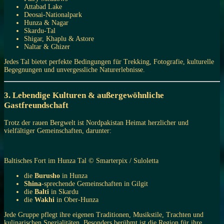
Attabad Lake
Deosai-Nationalpark
Hunza & Nagar
Skardu-Tal
Shigar, Khaplu & Astore
Naltar & Ghizer
Jedes Tal bietet perfekte Bedingungen für Trekking, Fotografie, kulturelle
Begegnungen und unvergessliche Naturerlebnisse.
3. Lebendige Kulturen & außergewöhnliche
Gastfreundschaft
Trotz der rauen Bergwelt ist Nordpakistan Heimat herzlicher und
vielfältiger Gemeinschaften, darunter:
Baltisches Fort im Hunza Tal © Smarterpix / Suloletta
die
Burusho
in Hunza
Shina
-sprechende Gemeinschaften in Gilgit
die
Balti
in Skardu
die
Wakhi
in Ober-Hunza
Jede Gruppe pflegt ihre eigenen Traditionen, Musikstile, Trachten und
kulinarischen Spezialitäten. Besonders berühmt ist die Region für ihre