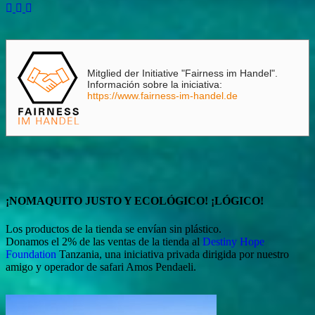
Mitglied der Initiative "Fairness im Handel".
Información sobre la iniciativa:
https://www.fairness-im-handel.de
¡NOMAQUITO JUSTO Y ECOLÓGICO! ¡LÓGICO!
Los productos de la tienda se envían sin plástico.
Donamos el 2% de las ventas de la tienda al
Destiny Hope
Foundation
Tanzania, una iniciativa privada dirigida por nuestro
amigo y operador de safari Amos Pendaeli.