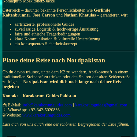
Nomaquito Moskitonetz-Jacke
Österreich – darunter bekannte Persönlichkeiten wie
Gerlinde
Kaltenbrunner
,
Jose Carron
und
Nathan Khatuias
– garantieren wir:
zertifizierte, professionelle Guides
zuverlässige Logistik & hochwertige Ausrüstung
faire und ethische Trägerbedingungen
klare Kommunikation & kulturelle Unterstützung
ein konsequentes Sicherheitskonzept
Plane deine Reise nach Nordpakistan
Ob du davon träumst, unter dem K2 zu wandern, Aprikosensaft in einem
traditionellen Steindorf zu trinken oder den Spuren der alten Seidenstraße
zu folgen –
Nordpakistan wird dich noch lange nach deiner Reise
begleiten
.
Kontakt – Karakorum Guides Pakistan
📩 E-Mail:
info@karakorumguides.com
|
karakorumguides@gmail.com
📱 WhatsApp: +92-342-5020836
🌐 Website:
www.karakorumguides.com
Lass dich von uns durch eine der schönsten Bergregionen der Erde führen.