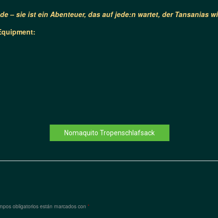
nde – sie ist ein Abenteuer, das auf jede:n wartet, der Tansanias
Equipment:
Nomaquito Tropenschlafsack
mpos obligatorios están marcados con
*