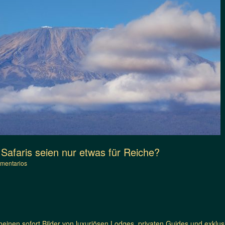
, Safaris seien nur etwas für Reiche?
mentarios
einen sofort Bilder von luxuriösen Lodges, privaten Guides und exklus