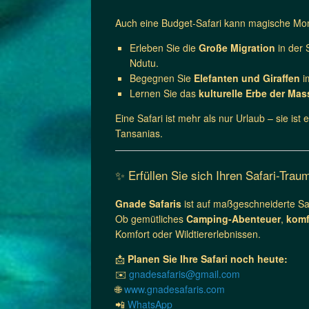
Auch eine Budget-Safari kann magische M
Erleben Sie die
Große Migration
in der 
Ndutu.
Begegnen Sie
Elefanten und Giraffen
i
Lernen Sie das
kulturelle Erbe der Mas
Eine Safari ist mehr als nur Urlaub – sie ist
Tansanias.
✨ Erfüllen Sie sich Ihren Safari-Trau
Gnade Safaris
ist auf maßgeschneiderte Safa
Ob gemütliches
Camping-Abenteuer
,
komf
Komfort oder Wildtiererlebnissen.
📩
Planen Sie Ihre Safari noch heute:
✉️
gnadesafaris@gmail.com
🌐
www.gnadesafaris.com
📲
WhatsApp