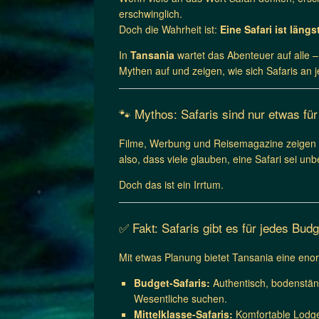
erschwinglich.
Doch die Wahrheit ist:
Eine Safari ist läng
In
Tansania
wartet das Abenteuer auf alle –
Mythen auf und zeigen, wie sich Safaris an 
🐾 Mythos: Safaris sind nur etwas fü
Filme, Werbung und Reisemagazine zeigen o
also, dass viele glauben, eine Safari sei unb
Doch das ist ein Irrtum.
✅ Fakt: Safaris gibt es für jedes Budg
Mit etwas Planung bietet Tansania eine enorm
Budget-Safaris:
Authentisch, bodenständ
Wesentliche suchen.
Mittelklasse-Safaris:
Komfortable Lodge