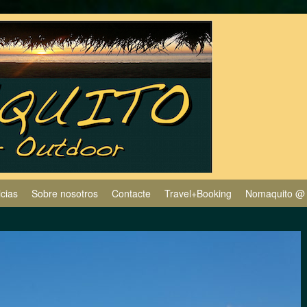
icias
Sobre nosotros
Contacte
Travel+Booking
Nomaquito @