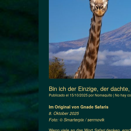
Bin ich der Einzige, der dachte
Publicado el
15/10/2025
por
Nomaquito
|
No hay co
Im Original von Gnade Safaris
8. Oktober 2025
Foto: © Smarterpix / serrnovik
Wenn viele an das Wort
Safari
denken, ersch