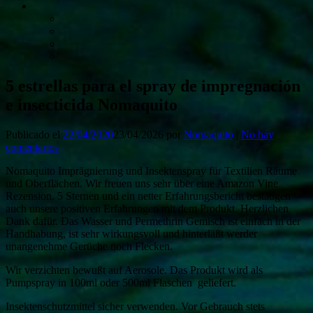
5 estrellas para el spray de impregnación
e insecticida Nomaquito
Publicado el
22/04/2020
23/04/2026
por
Nomaquito
|
No hay
comentarios
Nomaquito Imprägnierung und Insektenspray für Textilien Räume
und Oberflächen. Wir freuen uns sehr über eine Amazon Vine
Rezension. 5 Sternen und ein netter Erfahrungsbericht bestätigen
auch unsere positiven Erfahrungen mit dem Produkt. Herzlichen
Dank dafür. Das Wasser und Permethrin Gemisch ist einfach in der
Handhabung, ist sehr wirkungsvoll und hinterläßt werder
unangenehme Gerüche noch Flecken.
Wir verzichten bewußt auf Aerosole. Das Produkt wird als
Pumpspray in 100ml oder 500ml Flaschen geliefert.
Insektenschutzmittel sicher verwenden. Vor Gebrauch stets