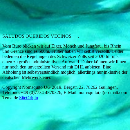
SALUDOS QUERIDOS VECINOS
,
Vom Büro blicken wir auf Eiger, Mönch und Jungfrau, bis Rhein
und Grenze sind es 500m. Früher haben wir selbst verzollt. Leider
bedeuten die Regelungen des Schweizer Zolls seit 2020 für uns
einen zu großen administrativen Aufwand. Daher können wir Ihnen
nur noch den unverzollten Versand mit DHL anbieten. Eine
Abholung ist selbstverständlich möglich, allerdings nur inklusive der
deutschen Mehrwertsteuer.
Copyright Nomaquito UG 2019, Bergstr. 22, 78262 Gailingen,
Teléfono: +49 (0)7734 4870326, E-Mail: nomaquito(at)no-matt.com
Tema de
SiteOrigin