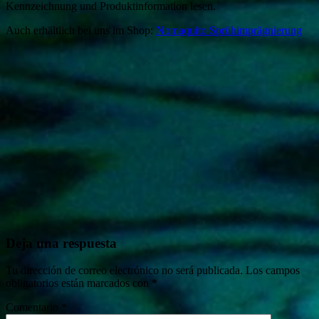
Kennzeichnung und Produktinformation lesen.
Auch erhältlich bei uns im Shop:
Nomaquito Sprühimprägnierung
Deja una respuesta
Tu dirección de correo electrónico no será publicada.
Los campos
obligatorios están marcados con
*
Comentario
*