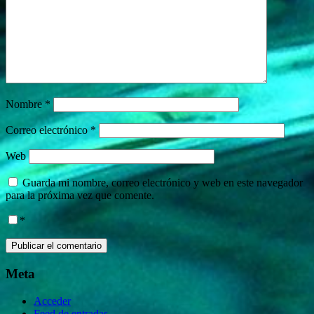
Nombre
*
Correo electrónico
*
Web
Guarda mi nombre, correo electrónico y web en este navegador
para la próxima vez que comente.
*
Meta
Acceder
Feed de entradas