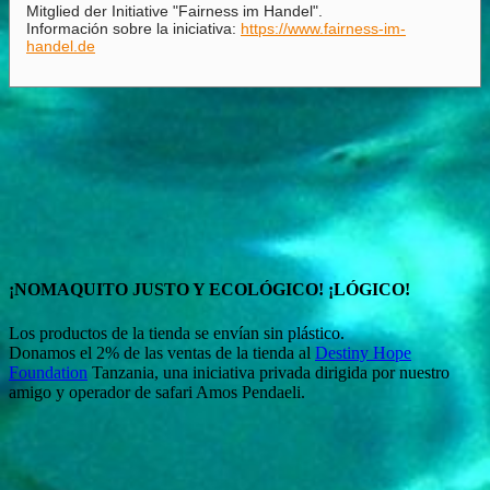
Mitglied der Initiative "Fairness im Handel".
Información sobre la iniciativa:
https://www.fairness-im-
handel.de
¡NOMAQUITO JUSTO Y ECOLÓGICO! ¡LÓGICO!
Los productos de la tienda se envían sin plástico.
Donamos el 2% de las ventas de la tienda al
Destiny Hope
Foundation
Tanzania, una iniciativa privada dirigida por nuestro
amigo y operador de safari Amos Pendaeli.