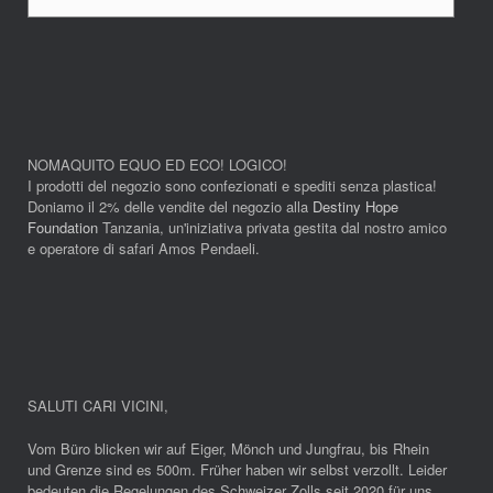
NOMAQUITO EQUO ED ECO! LOGICO!
I prodotti del negozio sono confezionati e spediti senza plastica!
Doniamo il 2% delle vendite del negozio alla
Destiny Hope
Foundation
Tanzania, un'iniziativa privata gestita dal nostro amico
e operatore di safari Amos Pendaeli.
SALUTI CARI VICINI
,
Vom Büro blicken wir auf Eiger, Mönch und Jungfrau, bis Rhein
und Grenze sind es 500m. Früher haben wir selbst verzollt. Leider
bedeuten die Regelungen des Schweizer Zolls seit 2020 für uns