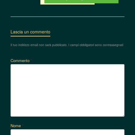
Lascia un commento
Il tuo indirizzo email non sarà pubblicato.
I campi obbligatori sono contrassegnati
*
Commento
*
Nome
*