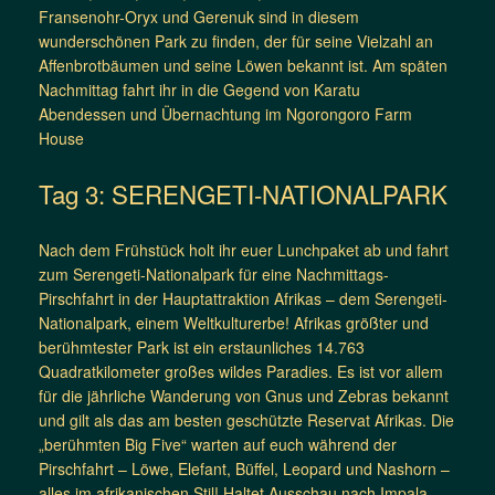
Fransenohr-Oryx und Gerenuk sind in diesem
wunderschönen Park zu finden, der für seine Vielzahl an
Affenbrotbäumen und seine Löwen bekannt ist. Am späten
Nachmittag fahrt ihr in die Gegend von Karatu
Abendessen und Übernachtung im Ngorongoro Farm
House
Tag 3: SERENGETI-NATIONALPARK
Nach dem Frühstück holt ihr euer Lunchpaket ab und fahrt
zum Serengeti-Nationalpark für eine Nachmittags-
Pirschfahrt in der Hauptattraktion Afrikas – dem Serengeti-
Nationalpark, einem Weltkulturerbe! Afrikas größter und
berühmtester Park ist ein erstaunliches 14.763
Quadratkilometer großes wildes Paradies. Es ist vor allem
für die jährliche Wanderung von Gnus und Zebras bekannt
und gilt als das am besten geschützte Reservat Afrikas. Die
„berühmten Big Five“ warten auf euch während der
Pirschfahrt – Löwe, Elefant, Büffel, Leopard und Nashorn –
alles im afrikanischen Stil! Haltet Ausschau nach Impala-