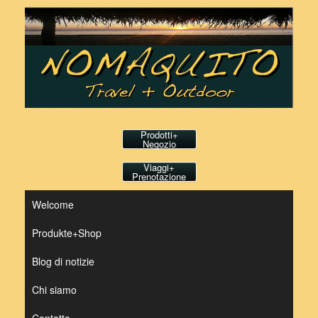
Vai
al
contenuto
Prodotti+
Negozio
Viaggi+
Prenotazione
Welcome
Produkte+Shop
Blog di notizie
Chi siamo