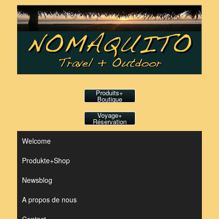
Skip
to
content
Produits+
Boutique
Voyage+
Réservation
Welcome
Produkte+Shop
Newsblog
A propos de nous