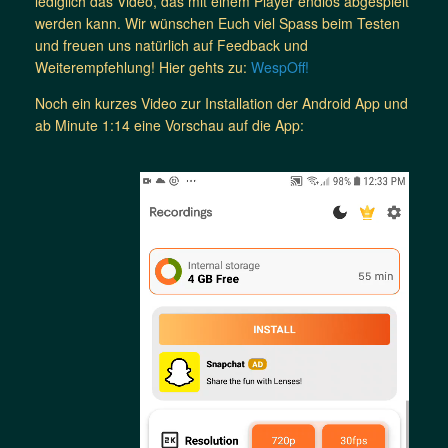
lediglich das Video, das mit einem Player endlos abgespielt
werden kann. Wir wünschen Euch viel Spass beim Testen
und freuen uns natürlich auf Feedback und
Weiterempfehlung! Hier gehts zu:
WespOff!
Noch ein kurzes Video zur Installation der Android App und
ab Minute 1:14 eine Vorschau auf die App: