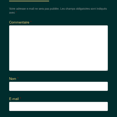
Votre adresse e-mail ne sera pas publiée.
Les champs obligatoires sont indiqués
avec
*
Commentaire
*
Nom
*
E-mail
*