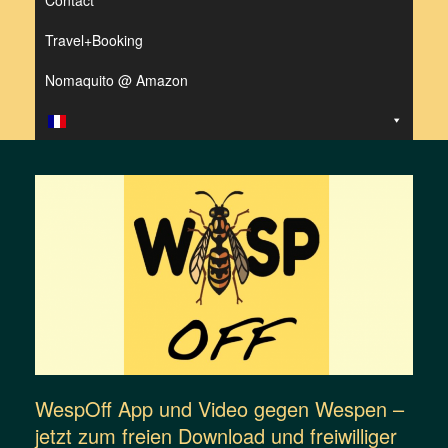
Contact
Travel+Booking
Nomaquito @ Amazon
WespOff App und Video gegen Wespen –
jetzt zum freien Download und freiwilliger