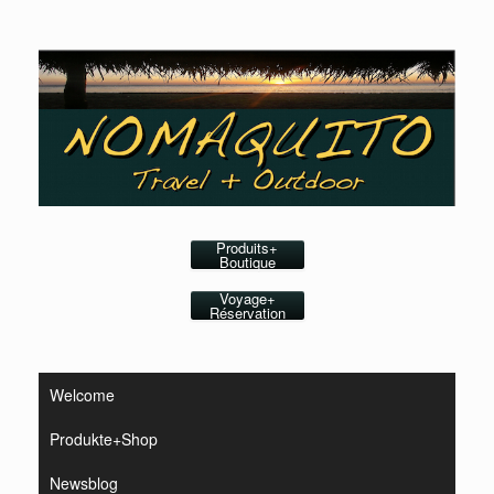
Skip
to
content
Produits+
Boutique
Voyage+
Réservation
Welcome
Produkte+Shop
Newsblog