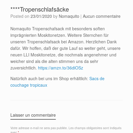
****Tropenschlafsäcke
Posted on
23/01/2020
by
Nomaquito
|
Aucun commentaire
Nomaquito Tropenschafsack mit besonders soften
imprägnierten Moskitonetzen. Weitere Sternchen für
unseren Tropenschlafsack bei Amazon. Herzlichen Dank
dafür. Wir hoffen, daß der gute Lauf so weiter geht, unsere
neuen LLI Moskitonetze, die nochmals angenehmer und
weicher sind als die alten stimmen uns da sehr
zuversichtlich.
https://amzn.to/36diOSz
Natürlich auch bei uns im Shop erhältlich:
Sacs de
couchage tropicaux
Laisser un commentaire
Votre adresse e-mail ne sera pas publiée.
Les champs obligatoires sont indiqués
avec
*