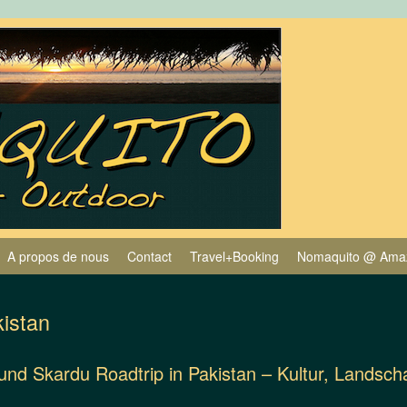
A propos de nous
Contact
Travel+Booking
Nomaquito @ Ama
kistan
und Skardu Roadtrip in Pakistan – Kultur, Landsc