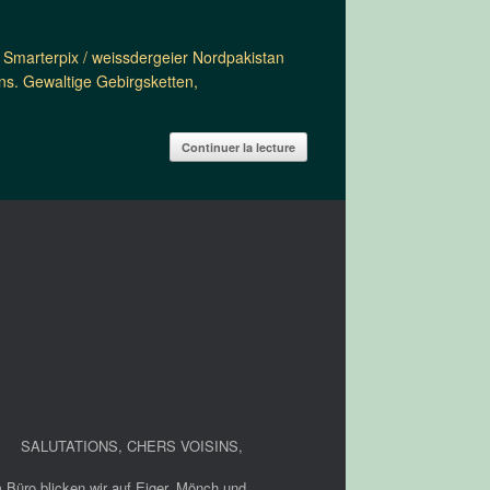
Smarterpix / weissdergeier Nordpakistan
ns. Gewaltige Gebirgsketten,
Continuer la lecture
SALUTATIONS, CHERS VOISINS
,
 Büro blicken wir auf Eiger, Mönch und