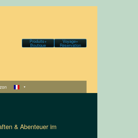
Produits+
Voyage+
Boutique
Réservation
zon
haften & Abenteuer im