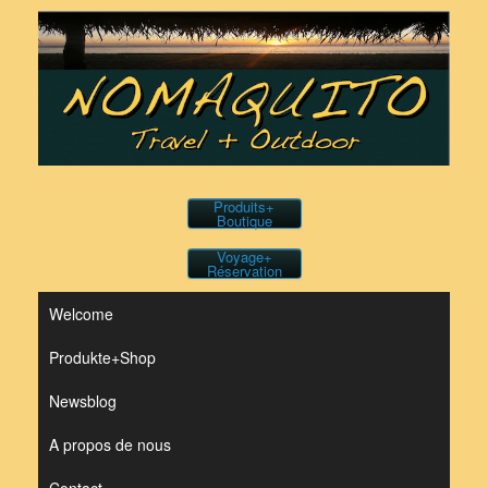
Skip
to
content
Produits+
Boutique
Voyage+
Réservation
Welcome
Produkte+Shop
Newsblog
A propos de nous