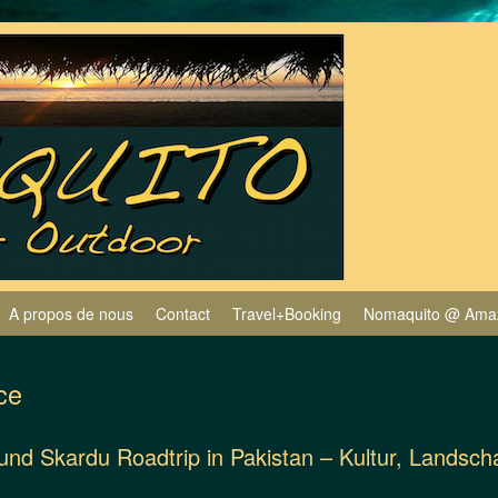
A propos de nous
Contact
Travel+Booking
Nomaquito @ Ama
ce
und Skardu Roadtrip in Pakistan – Kultur, Landsc