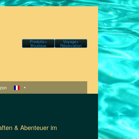
Produits+
Voyage+
Boutique
Réservation
zon
haften & Abenteuer im