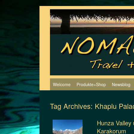
Skip
to
content
Welcome
Produkte+Shop
Newsblog
Tag Archives:
Khaplu Pala
Hunza Valley 
Karakorum