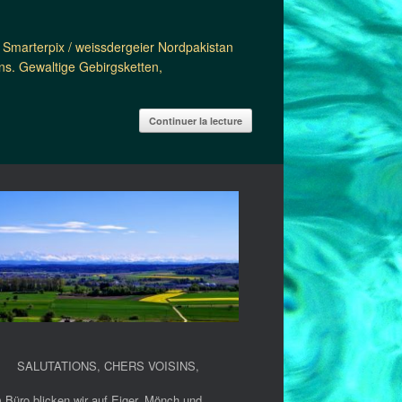
Smarterpix / weissdergeier Nordpakistan
ns. Gewaltige Gebirgsketten,
Continuer la lecture
SALUTATIONS, CHERS VOISINS
,
 Büro blicken wir auf Eiger, Mönch und