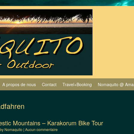
A propos de nous
Contact
Travel+Booking
Nomaquito @ Ama
dfahren
ajestic Mountains – Karakorum Bike Tour
by
Nomaquito
|
Aucun commentaire