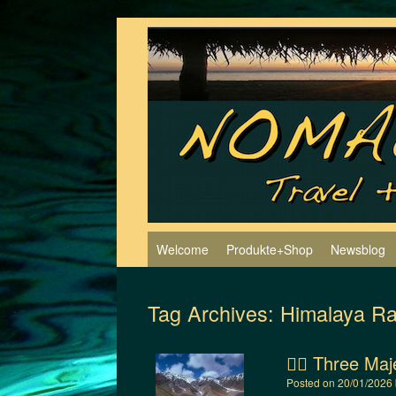
Skip
to
content
Welcome
Produkte+Shop
Newsblog
Tag Archives:
Himalaya Ra
🚴‍♂️ Three M
Posted on
20/01/2026