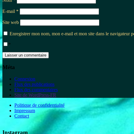
Nom
*
E-mail
*
Site web
Enregistrer mon nom, mon e-mail et mon site dans le navigateur
*
Méta
Connexion
Flux des publications
Flux des commentaires
Site de WordPress-FR
Politique de confidentialité
Impressum
Contact
Instagram