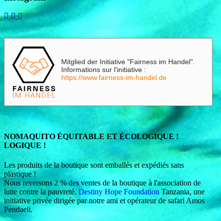
Mitglied der Initiative "Fairness im Handel".
Informations sur l'initiative :
https://www.fairness-im-handel.de
NOMAQUITO ÉQUITABLE ET ÉCOLOGIQUE !
LOGIQUE !
Les produits de la boutique sont emballés et expédiés sans
plastique !
Nous reversons 2 % des ventes de la boutique à l'association de
lutte contre la pauvreté.
Destiny Hope Foundation
Tanzania, une
initiative privée dirigée par notre ami et opérateur de safari Amos
Pendaeli.