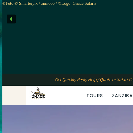
©Foto © Smarterpix / znm666 / ©Logo: Gnade Safaris