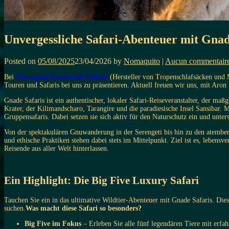
Unvergessliche Safari-Abenteuer mit Gnade
Posted on
05/08/2025
23/04/2026
by
Nomaquito
|
Aucun commentair
Bei
Nomaquito Travel und Outdoor
(Hersteller von Tropenschlafsäcken und M
Touren und Safaris bei uns zu präsentieren. Aktuell freuen wir uns, mit Ar
Gnade Safaris ist ein authentischer, lokaler Safari-Reiseveranstalter, der ma
Krater, der Kilimandscharo, Tarangire und die paradiesische Insel Sansibar. M
Gruppensafaris. Dabei setzen sie sich aktiv für den Naturschutz ein und unter
Von der spektakulären Gnuwanderung in der Serengeti bis hin zu den atember
und ethische Praktiken stehen dabei stets im Mittelpunkt. Ziel ist es, lebens
Reisende aus aller Welt hinterlassen.
Ein Highlight: Die Big Five Luxury Safari
Tauchen Sie ein in das ultimative Wildtier-Abenteuer mit Gnade Safaris. Dies
suchen.
Was macht diese Safari so besonders?
Big Five im Fokus
– Erleben Sie alle fünf legendären Tiere mit erfa