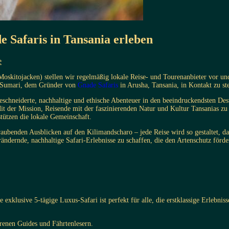
 Safaris in Tansania erleben
e
oskitojacken) stellen wir regelmäßig lokale Reise- und Tourenanbieter vor un
on Sumari, dem Gründer von
Gnade Safaris
in Arusha, Tansania, in Kontakt zu st
ßgeschneiderte, nachhaltige und ethische Abenteuer in den beeindruckendsten De
it der Mission, Reisende mit der faszinierenden Natur und Kultur Tansanias zu v
stützen die lokale Gemeinschaft.
aubenden Ausblicken auf den Kilimandscharo – jede Reise wird so gestaltet, da
verändernde, nachhaltige Safari-Erlebnisse zu schaffen, die den Artenschutz för
e exklusive 5-tägige Luxus-Safari ist perfekt für alle, die erstklassige Erlebn
hrenen Guides und Fährtenlesern.