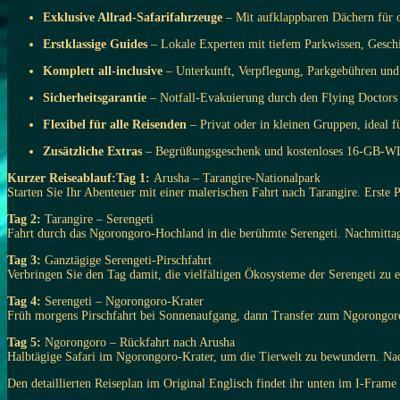
Exklusive Allrad-Safarifahrzeuge
– Mit aufklappbaren Dächern für 
Erstklassige Guides
– Lokale Experten mit tiefem Parkwissen, Geschi
Komplett all-inclusive
– Unterkunft, Verpflegung, Parkgebühren und A
Sicherheitsgarantie
– Notfall-Evakuierung durch den Flying Doctors 
Flexibel für alle Reisenden
– Privat oder in kleinen Gruppen, ideal f
Zusätzliche Extras
– Begrüßungsgeschenk und kostenloses 16-GB-WLA
Kurzer Reiseablauf:Tag 1:
Arusha – Tarangire-Nationalpark
Starten Sie Ihr Abenteuer mit einer malerischen Fahrt nach Tarangire. Erst
Tag 2:
Tarangire – Serengeti
Fahrt durch das Ngorongoro-Hochland in die berühmte Serengeti. Nachmittags
Tag 3:
Ganztägige Serengeti-Pirschfahrt
Verbringen Sie den Tag damit, die vielfältigen Ökosysteme der Serengeti zu
Tag 4:
Serengeti – Ngorongoro-Krater
Früh morgens Pirschfahrt bei Sonnenaufgang, dann Transfer zum Ngorongoro
Tag 5:
Ngorongoro – Rückfahrt nach Arusha
Halbtägige Safari im Ngorongoro-Krater, um die Tierwelt zu bewundern. N
Den detaillierten Reiseplan im Original Englisch findet ihr unten im I-Fram