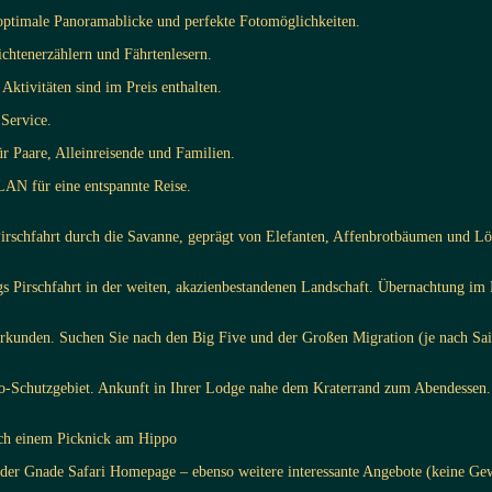
optimale Panoramablicke und perfekte Fotomöglichkeiten.
chtenerzählern und Fährtenlesern.
ktivitäten sind im Preis enthalten.
Service.
ür Paare, Alleinreisende und Familien.
N für eine entspannte Reise.
e Pirschfahrt durch die Savanne, geprägt von Elefanten, Affenbrotbäumen und 
 Pirschfahrt in der weiten, akazienbestandenen Landschaft. Übernachtung im 
 erkunden. Suchen Sie nach den Big Five und der Großen Migration (je nach Sa
-Schutzgebiet. Ankunft in Ihrer Lodge nahe dem Kraterrand zum Abendessen.
ach einem Picknick am Hippo
e der Gnade Safari Homepage – ebenso weitere interessante Angebote (keine Ge