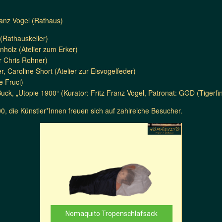
ranz Vogel (Rathaus)
(Rathauskeller)
holz (Atelier zum Erker)
r Chris Rohner)
r, Caroline Short (Atelier zur Eisvogelfeder)
ne Fruci)
k, „Utopie 1900“ (Kurator: Fritz Franz Vogel, Patronat: GGD (Tigerfink
, die Künstler*Innen freuen sich auf zahlreiche Besucher.
Nomaquito Tropenschlafsack