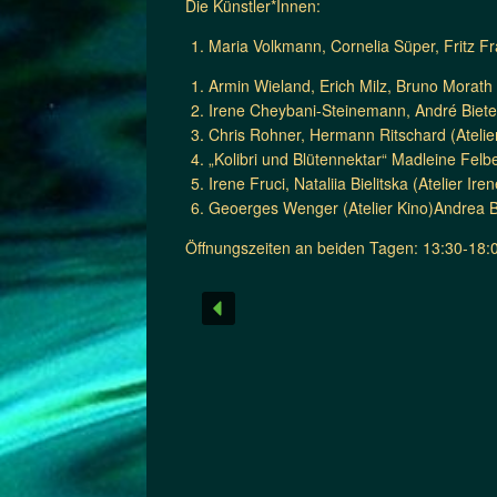
Die Künstler*Innen:
Maria Volkmann, Cornelia Süper, Fritz F
Armin Wieland, Erich Milz, Bruno Morath 
Irene Cheybani-Steinemann, André Bieten
Chris Rohner, Hermann Ritschard (Atelie
„Kolibri und Blütennektar“ Madleine Felbe
Irene Fruci, Nataliia Bielitska (Atelier Ire
Geoerges Wenger (Atelier Kino)Andrea Buc
Öffnungszeiten an beiden Tagen: 13:30-18:00