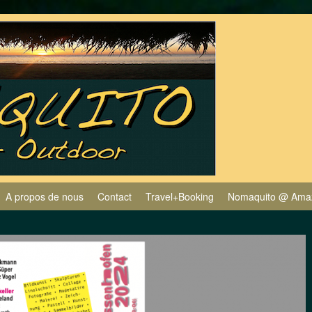
A propos de nous
Contact
Travel+Booking
Nomaquito @ Ama