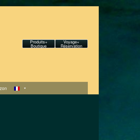
Produits+
Voyage+
Boutique
Réservation
zon