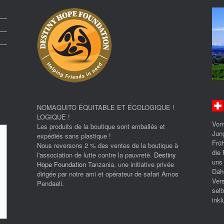
NOMAQUITO ÉQUITABLE ET ÉCOLOGIQUE !
LOGIQUE !
Vom
Les produits de la boutique sont emballés et
Jun
expédiés sans plastique !
Früh
Nous reversons 2 % des ventes de la boutique à
die 
l'association de lutte contre la pauvreté.
Destiny
uns
Hope Foundation
Tanzania, une initiative privée
Dah
dirigée par notre ami et opérateur de safari Amos
Ver
Pendaeli.
selb
inkl