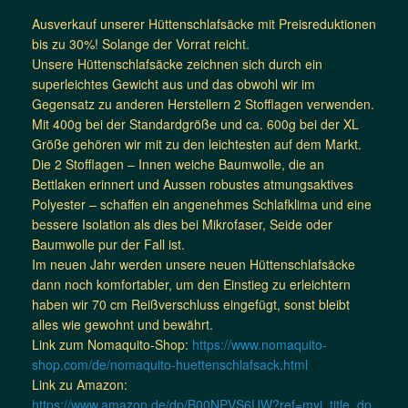
Ausverkauf unserer Hüttenschlafsäcke mit Preisreduktionen
bis zu 30%! Solange der Vorrat reicht.
Unsere Hüttenschlafsäcke zeichnen sich durch ein
superleichtes Gewicht aus und das obwohl wir im
Gegensatz zu anderen Herstellern 2 Stofflagen verwenden.
Mit 400g bei der Standardgröße und ca. 600g bei der XL
Größe gehören wir mit zu den leichtesten auf dem Markt.
Die 2 Stofflagen – Innen weiche Baumwolle, die an
Bettlaken erinnert und Aussen robustes atmungsaktives
Polyester – schaffen ein angenehmes Schlafklima und eine
bessere Isolation als dies bei Mikrofaser, Seide oder
Baumwolle pur der Fall ist.
Im neuen Jahr werden unsere neuen Hüttenschlafsäcke
dann noch komfortabler, um den Einstieg zu erleichtern
haben wir 70 cm Reißverschluss eingefügt, sonst bleibt
alles wie gewohnt und bewährt.
Link zum Nomaquito-Shop:
https://www.nomaquito-
shop.com/de/nomaquito-huettenschlafsack.html
Link zu Amazon:
https://www.amazon.de/dp/B00NPVS6UW?ref=myi_title_dp