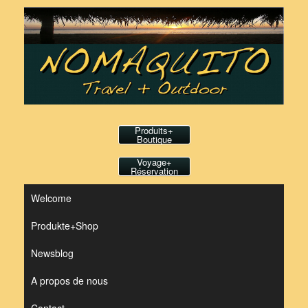
Skip
to
content
Produits+
Boutique
Voyage+
Réservation
Welcome
Produkte+Shop
Newsblog
A propos de nous