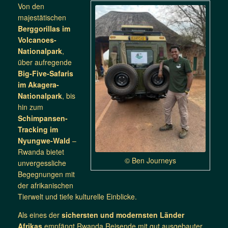
Von den
majestätischen
Berggorillas im
Volcanoes-
Nationalpark
,
über aufregende
Big-Five-Safaris
im Akagera-
Nationalpark
, bis
hin zum
Schimpansen-
Tracking im
Nyungwe-Wald
–
Rwanda bietet
© Ben Journeys
unvergessliche
Begegnungen mit
der afrikanischen
Tierwelt und tiefe kulturelle Einblicke.
Als eines der
sichersten und modernsten Länder
Afrikas
empfängt Rwanda Reisende mit gut ausgebauter