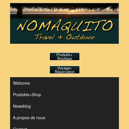
Skip
to
content
Produits+
Boutique
Voyage+
Réservation
Welcome
Produkte+Shop
Newsblog
A propos de nous