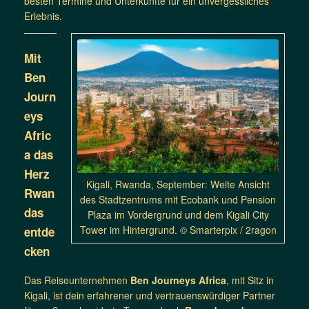
besten Termine und Unterkünfte für ein unvergessliches
Erlebnis.
Mit
Ben
Journ
eys
Afric
a das
Herz
Kigali, Rwanda, September: Weite Ansicht
Rwan
des Stadtzentrums mit Ecobank und Pension
das
Plaza im Vordergrund und dem Kigali City
Tower im Hintergrund. © Smarterpix / 2ragon
entde
cken
Das Reiseunternehmen
Ben Journeys Africa
, mit Sitz in
Kigali, ist dein erfahrener und vertrauenswürdiger Partner