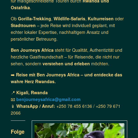
für maßgeschneiderte Touren durch
Rwanda und
Ostafrika
.
Ob
Gorilla-Trekking
,
Wildlife-Safaris
,
Kulturreisen
oder
Stadttouren
– jede Reise wird individuell geplant, mit
echter lokaler Expertise, nachhaltigem Ansatz und
persönlicher Betreuung.
Ben Journeys Africa
steht für Qualität, Authentizität und
herzliche Gastfreundschaft – für Reisende, die nicht nur
sehen, sondern
verstehen und erleben
möchten.
➡️
Reise mit Ben Journeys Africa – und entdecke das
wahre Herz Rwandas.
📍
Kigali, Rwanda
📧
benjourneysafrica@gmail.com
📱
WhatsApp / Anruf:
+250 78 455 6136 / +250 79 671
2066
Folge