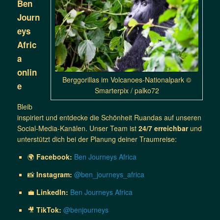
Ben
Journ
eys
Afric
a
onlin
Berggorillas im Volcanoes-Nationalpark ©
e
Smarterpix / palko72
Bleib
inspiriert und entdecke die Schönheit Ruandas auf unseren
Social-Media-Kanälen. Unser Team ist
24/7 erreichbar
und
unterstützt dich bei der Planung deiner Traumreise:
🌍
Facebook:
Ben Journeys Africa
📸
Instagram:
@ben_journeys_africa
💼
LinkedIn:
Ben Journeys Africa
🎥
TikTok:
@benjourneys