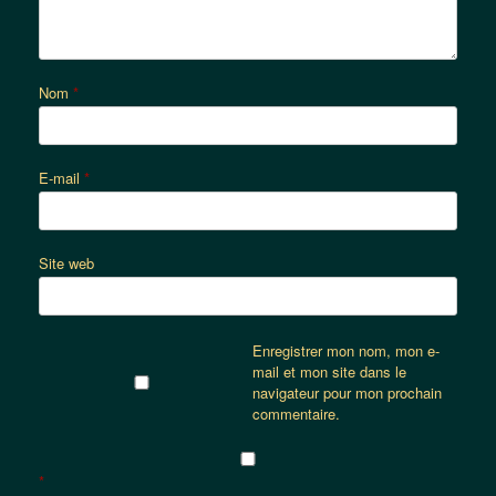
Nom
*
E-mail
*
Site web
Enregistrer mon nom, mon e-
mail et mon site dans le
navigateur pour mon prochain
commentaire.
*