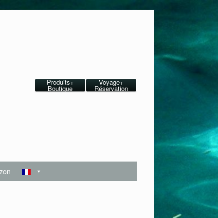
Produits+
Voyage+
Boutique
Réservation
zon