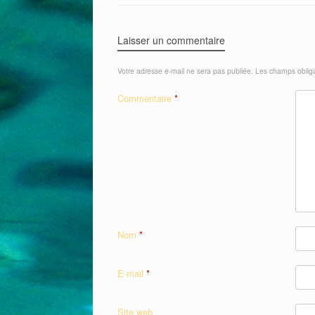
Laisser un commentaire
Votre adresse e-mail ne sera pas publiée.
Les champs obliga
Commentaire
*
Nom
*
E-mail
*
Site web