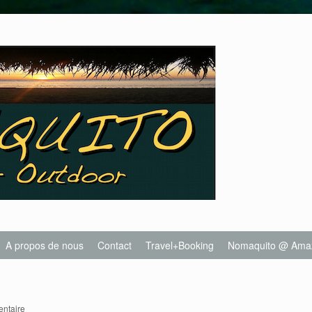
A propos de nous
Contact
Travel+Booking
Nomaquito @ Ama
ntaire