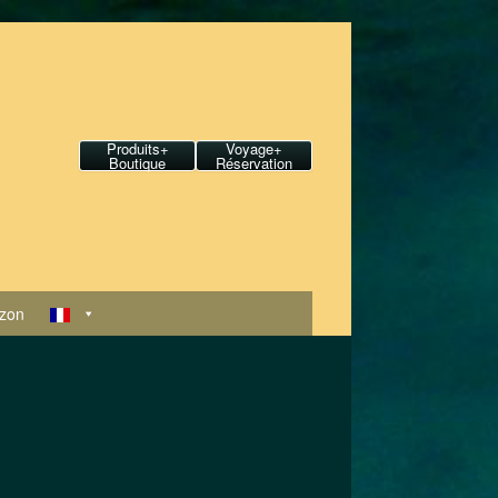
Produits+
Voyage+
Boutique
Réservation
zon