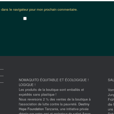
e dans le navigateur pour mon prochain commentaire.
NOMAQUITO ÉQUITABLE ET ÉCOLOGIQUE !
SAL
LOGIQUE !
Les produits de la boutique sont emballés et
Vom
expédiés sans plastique !
Jun
Nous reversons 2 % des ventes de la boutique à
Früh
l'association de lutte contre la pauvreté.
Destiny
die 
Hope Foundation
Tanzania, une initiative privée
uns
dirigée par notre ami et opérateur de safari Amos
Dah