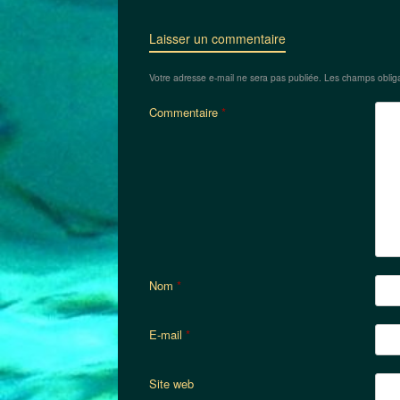
Laisser un commentaire
Votre adresse e-mail ne sera pas publiée.
Les champs obliga
Commentaire
*
Nom
*
E-mail
*
Site web