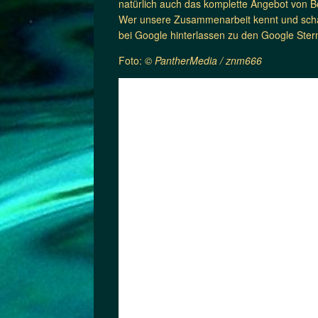
natürlich auch das komplette Angebot von Bo
Wer unsere Zusammenarbeit kennt und schät
bei Google hinterlassen zu den Google Ster
Foto:
© PantherMedia /
znm666