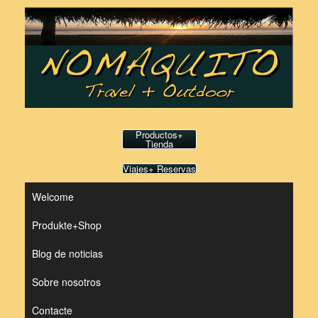
Saltar
al
contenido
Productos+
Tienda
Viajes+ Reservas
Welcome
Produkte+Shop
Blog de noticias
Sobre nosotros
Contacte