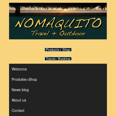
Skip
to
content
Products+ Shop
Travel+ Booking
Welcome
Produkte+Shop
News blog
About us
Contact