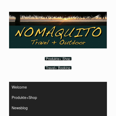
Zum
Inhalt
springen
Produkte+ Shop
Travel+ Booking
Welcome
Produkte+Shop
Newsblog