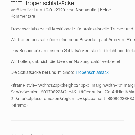
***** Tropenschlafsäcke
Veröffentlicht am
16/01/2020
von
Nomaquito
|
Keine
Kommentare
Tropenschlafsack mit Moskitonetz für professionelle Trucker und
Wir freuen uns sehr über eine neue Bewertung auf Amazon. Eine 
Das Besondere an unseren Schlafsäcken sie sind leicht und bie
Wir hoffen, daß sich die Idee der Nutzung dafür verbreitet.
Die Schlafsäcke bei uns im Shop:
Tropenschlafsack
<iframe style="width:120px;height:240px;" marginwidth="0" marg
ServiceVersion=20070822&OneJS=1&Operation=GetAdHtml&Marke
21&marketplace=amazon&region=DE&placement=B0080236F6&asi
</iframe>