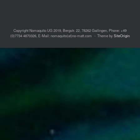
Copyright Nomaquito UG 2019, Bergstr. 22, 78262 Gailingen, Phone: +49
(0)7734 4870326, E-Mail: nomaquito(at)no-matt.com
Theme by
SiteOrigin