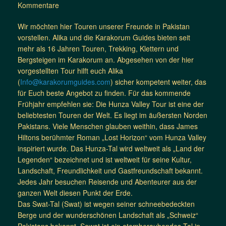
Kommentare
Wir möchten hier Touren unserer Freunde in Pakistan
vorstellen. Alika und die Karakorum Guides bieten seit
mehr als 16 Jahren Touren, Trekking, Klettern und
Bergsteigen im Karakorum an. Abgesehen von der hier
vorgestellten Tour hilft euch Alika
(
Info@karakorumguides.com
) sicher kompetent weiter, das
für Euch beste Angebot zu finden. Für das kommende
Frühjahr empfehlen sie: Die Hunza Valley Tour ist eine der
beliebtesten Touren der Welt. Es liegt im äußersten Norden
Pakistans. Viele Menschen glauben weithin, dass James
Hiltons berühmter Roman „Lost Horizon“ vom Hunza Valley
inspiriert wurde. Das Hunza-Tal wird weltweit als „Land der
Legenden“ bezeichnet und ist weltweit für seine Kultur,
Landschaft, Freundlichkeit und Gastfreundschaft bekannt.
Jedes Jahr besuchen Reisende und Abenteurer aus der
ganzen Welt diesen Punkt der Erde.
Das Swat-Tal (Swat) ist wegen seiner schneebedeckten
Berge und der wunderschönen Landschaft als „Schweiz“
Pakistans bekannt. Sawat ist ein atemberaubendes Tal in