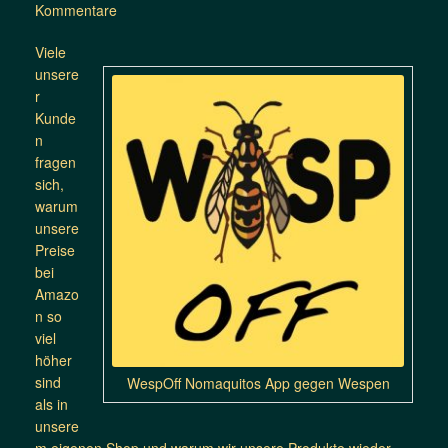
Kommentare
Viele
unsere
r
Kunde
n
fragen
sich,
warum
unsere
Preise
bei
Amazo
n so
viel
höher
sind
WespOff Nomaquitos App gegen Wespen
als in
unsere
m eigenen Shop und warum wir unsere Produkte wieder