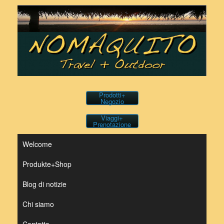
Vai
al
contenuto
Prodotti+
Negozio
Viaggi+
Prenotazione
Welcome
Produkte+Shop
Blog di notizie
Chi siamo