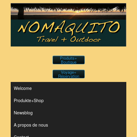
Skip
to
content
Produits+
Boutique
Voyage+
Réservation
Welcome
Produkte+Shop
Newsblog
A propos de nous