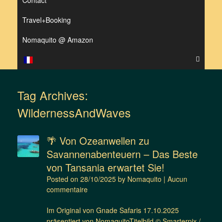
Contact
Travel+Booking
Nomaquito @ Amazon
Tag Archives:
WildernessAndWaves
🌴 Von Ozeanwellen zu
Savannenabenteuern – Das Beste
von Tansania erwartet Sie!
Posted on
28/10/2025
by
Nomaquito
|
Aucun
commentaire
Im Original von Gnade Safaris 17.10.2025
präsentiert von NomaquitoTitelbild © Smarterpix /