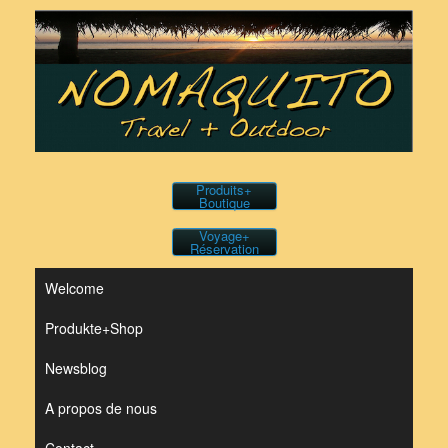
Skip
to
content
Produits+
Boutique
Voyage+
Réservation
Welcome
Produkte+Shop
Newsblog
A propos de nous