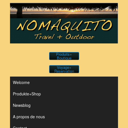
Skip
to
content
Produits+
Boutique
Voyage+
Réservation
Welcome
Produkte+Shop
Newsblog
A propos de nous