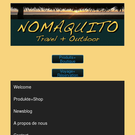
Skip
to
content
Produits+
Boutique
Voyage+
Réservation
Welcome
Produkte+Shop
Newsblog
A propos de nous