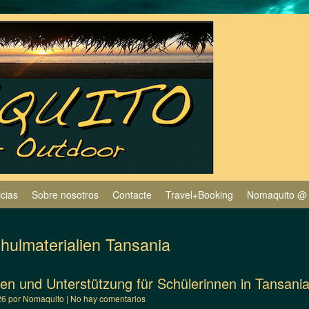
icias
Sobre nosotros
Contacte
Travel+Booking
Nomaquito @
hulmaterialien Tansania
ien und Unterstützung für Schülerinnen in Tansani
26
por
Nomaquito
|
No hay comentarios