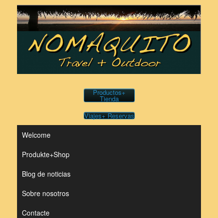
Saltar
al
contenido
Productos+
Tienda
Viajes+ Reservas
Welcome
Produkte+Shop
Blog de noticias
Sobre nosotros
Contacte