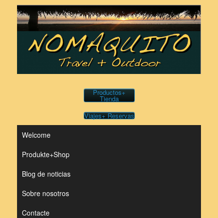
Saltar
al
contenido
Productos+
Tienda
Viajes+ Reservas
Welcome
Produkte+Shop
Blog de noticias
Sobre nosotros
Contacte