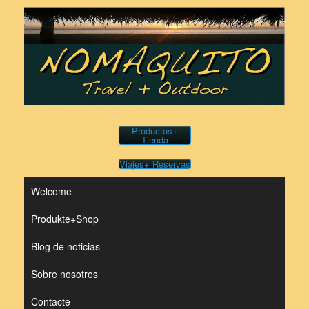
Saltar
al
contenido
Productos+
Tienda
Viajes+ Reservas
Welcome
Produkte+Shop
Blog de noticias
Sobre nosotros
Contacte