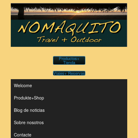
Saltar
al
contenido
Productos+
Tienda
Viajes+ Reservas
Welcome
Produkte+Shop
Blog de noticias
Sobre nosotros
Contacte