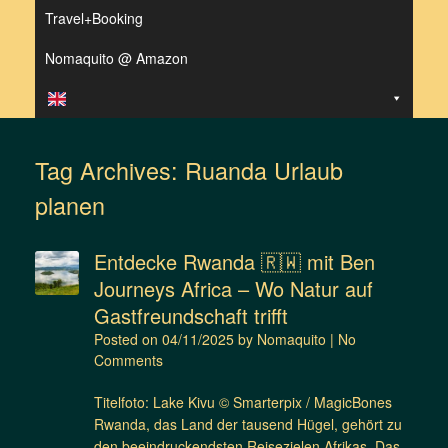
Travel+Booking
Nomaquito @ Amazon
Tag Archives:
Ruanda Urlaub
planen
Entdecke Rwanda 🇷🇼 mit Ben
Journeys Africa – Wo Natur auf
Gastfreundschaft trifft
Posted on
04/11/2025
by
Nomaquito
|
No
Comments
Titelfoto: Lake Kivu © Smarterpix / MagicBones
Rwanda, das Land der tausend Hügel, gehört zu
den beeindruckendsten Reisezielen Afrikas. Das