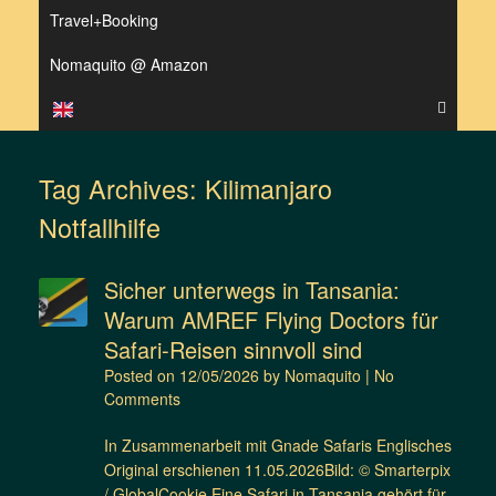
Travel+Booking
Nomaquito @ Amazon
Tag Archives:
Kilimanjaro
Notfallhilfe
Sicher unterwegs in Tansania:
Warum AMREF Flying Doctors für
Safari-Reisen sinnvoll sind
Posted on
12/05/2026
by
Nomaquito
|
No
Comments
In Zusammenarbeit mit Gnade Safaris Englisches
Original erschienen 11.05.2026Bild: © Smarterpix
/ GlobalCookie Eine Safari in Tansania gehört für