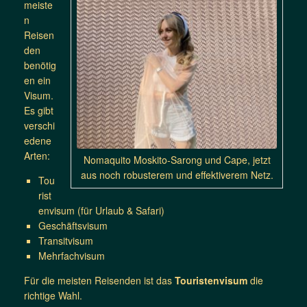
meiste
n
Reisen
den
benötig
en ein
Visum.
Es gibt
verschi
edene
Arten:
Nomaquito Moskito-Sarong und Cape, jetzt
aus noch robusterem und effektiverem Netz.
Tou
rist
envisum (für Urlaub & Safari)
Geschäftsvisum
Transitvisum
Mehrfachvisum
Für die meisten Reisenden ist das
Touristenvisum
die
richtige Wahl.