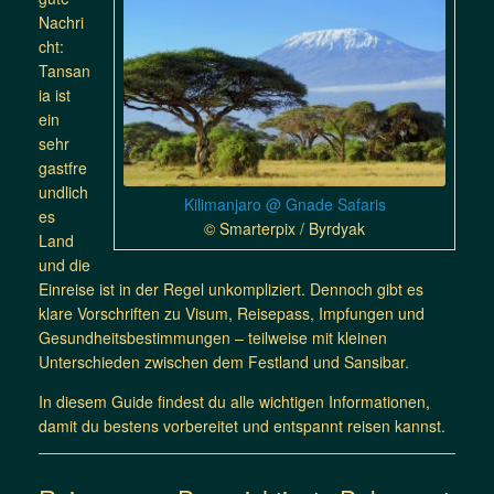
Nachri
cht:
Tansan
ia ist
ein
sehr
gastfre
undlich
Kilimanjaro @ Gnade Safaris
es
© Smarterpix / Byrdyak
Land
und die
Einreise ist in der Regel unkompliziert. Dennoch gibt es
klare Vorschriften zu Visum, Reisepass, Impfungen und
Gesundheitsbestimmungen – teilweise mit kleinen
Unterschieden zwischen dem Festland und Sansibar.
In diesem Guide findest du alle wichtigen Informationen,
damit du bestens vorbereitet und entspannt reisen kannst.