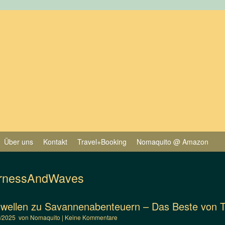
Über uns
Kontakt
Travel+Booking
Nomaquito @ Amazon
ernessAndWaves
wellen zu Savannenabenteuern – Das Beste von Ta
0/2025
von
Nomaquito
|
Keine Kommentare