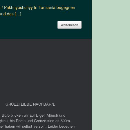
pix / Pakhnyushchyy In Tansania begegnen
und des […]
Weiterlesen
GRÜEZI LIEBE NACHBARN
,
 Büro blicken wir auf Eiger, Mönch und
gfrau, bis Rhein und Grenze sind es 500m.
er haben wir selbst verzollt. Leider bedeuten