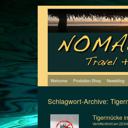
Zum
Inhalt
springen
Welcome
Produkte+Shop
Newsblog
Schlagwort-Archive:
Tiger
Tigermücke i
Veröffentlicht am
22/0