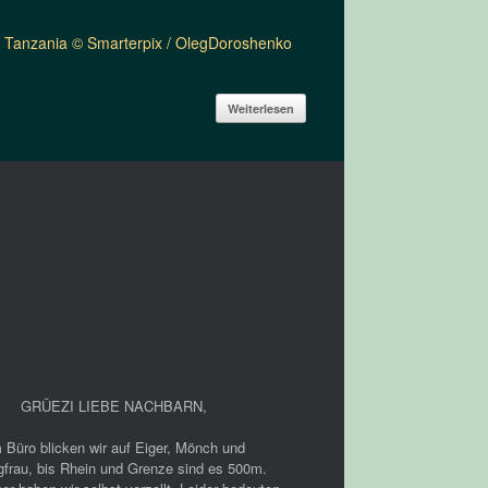
ar Tanzania © Smarterpix / OlegDoroshenko
Weiterlesen
GRÜEZI LIEBE NACHBARN
,
 Büro blicken wir auf Eiger, Mönch und
gfrau, bis Rhein und Grenze sind es 500m.