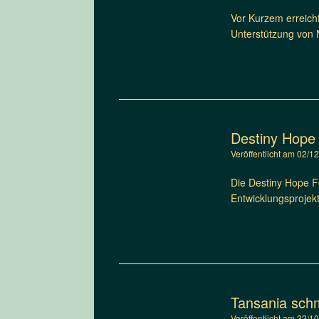
Vor Kurzem erreicht
Unterstützung von 
Destiny Hope 
Veröffentlicht am
02/1
Die Destiny Hope Fo
Entwicklungsprojek
Tansania schm
Veröffentlicht am
22/1