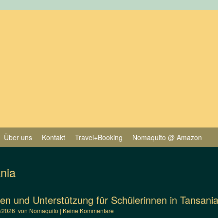
Über uns
Kontakt
Travel+Booking
Nomaquito @ Amazon
nia
ien und Unterstützung für Schülerinnen in Tansani
5/2026
von
Nomaquito
|
Keine Kommentare