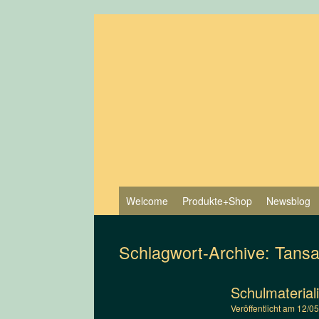
Zum
Inhalt
springen
Welcome
Produkte+Shop
Newsblog
Schlagwort-Archive:
Tansa
Schulmaterial
Veröffentlicht am
12/0