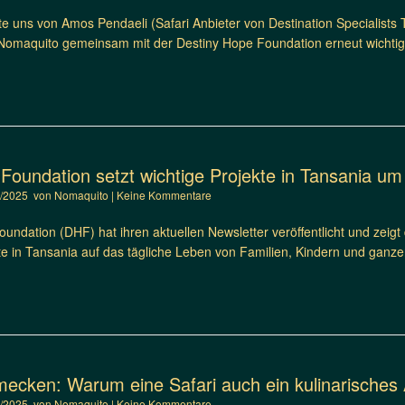
e uns von Amos Pendaeli (Safari Anbieter von Destination Specialists 
Nomaquito gemeinsam mit der Destiny Hope Foundation erneut wichtige
Foundation setzt wichtige Projekte in Tansania um
2/2025
von
Nomaquito
|
Keine Kommentare
undation (DHF) hat ihren aktuellen Newsletter veröffentlicht und zeigt d
te in Tansania auf das tägliche Leben von Familien, Kindern und gan
ecken: Warum eine Safari auch ein kulinarisches 
0/2025
von
Nomaquito
|
Keine Kommentare