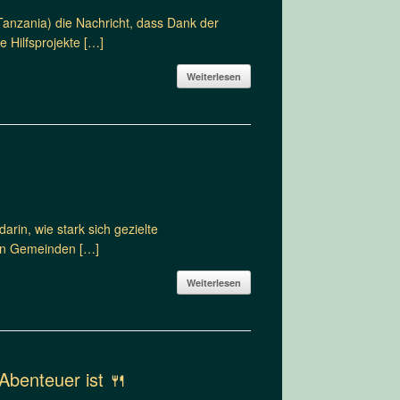
Tanzania) die Nachricht, dass Dank der
 Hilfsprojekte […]
Weiterlesen
arin, wie stark sich gezielte
zen Gemeinden […]
Weiterlesen
Abenteuer ist 🍴