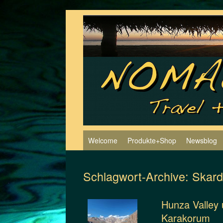
Zum
Inhalt
springen
Welcome
Produkte+Shop
Newsblog
Schlagwort-Archive:
Skard
Hunza Valley 
Karakorum