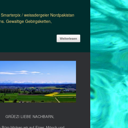
Smarterpix / weissdergeier Nordpakistan
ns. Gewaltige Gebirgsketten,
Weiterlesen
GRÜEZI LIEBE NACHBARN
,
 Büro blicken wir auf Eiger, Mönch und