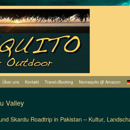
Über uns
Kontakt
Travel+Booking
Nomaquito @ Amazon
u Valley
und Skardu Roadtrip in Pakistan – Kultur, Landsc