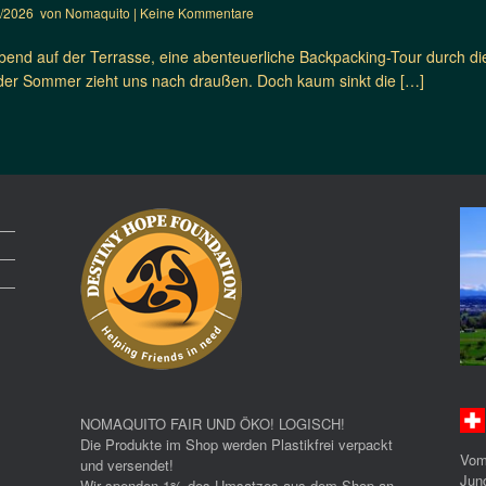
6/2026
von
Nomaquito
|
Keine Kommentare
end auf der Terrasse, eine abenteuerliche Backpacking-Tour durch di
der Sommer zieht uns nach draußen. Doch kaum sinkt die […]
NOMAQUITO FAIR UND ÖKO! LOGISCH!
Die Produkte im Shop werden Plastikfrei verpackt
Vom
und versendet!
Jun
Wir spenden 1% des Umsatzes aus dem Shop an