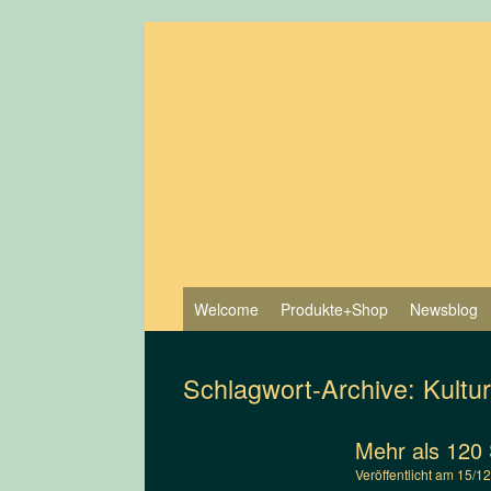
Zum
Inhalt
springen
Welcome
Produkte+Shop
Newsblog
Schlagwort-Archive:
Kultu
Mehr als 120 
Veröffentlicht am
15/1