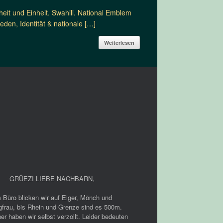
it und Einheit. Swahili. National Emblem
den, Identität & nationale […]
Weiterlesen
GRÜEZI LIEBE NACHBARN
,
 Büro blicken wir auf Eiger, Mönch und
gfrau, bis Rhein und Grenze sind es 500m.
er haben wir selbst verzollt. Leider bedeuten