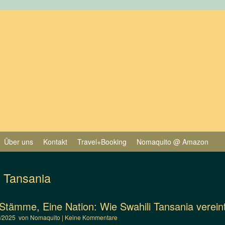
Über uns
Kontakt
Travel+Booking
Nomaquito @ Amazon
r Tansania
Stämme, Eine Nation: Wie Swahili Tansania verein
2/2025
von
Nomaquito
|
Keine Kommentare