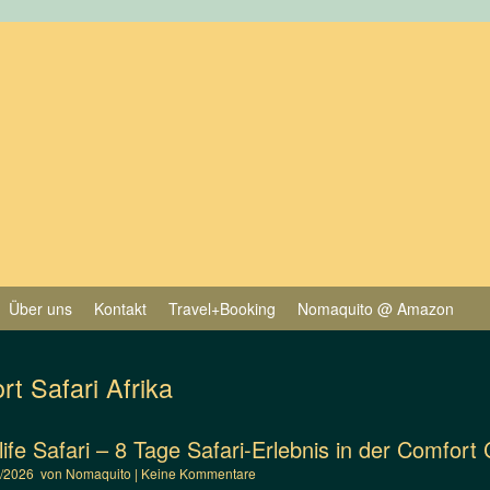
Über uns
Kontakt
Travel+Booking
Nomaquito @ Amazon
rt Safari Afrika
ife Safari – 8 Tage Safari-Erlebnis in der Comfort 
1/2026
von
Nomaquito
|
Keine Kommentare