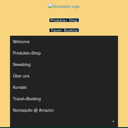
Zum
Inhalt
springen
Produkte+ Shop
Travel+ Booking
Welcome
Produkte+Shop
Newsblog
Über uns
Kontakt
Travel+Booking
Nomaquito @ Amazon