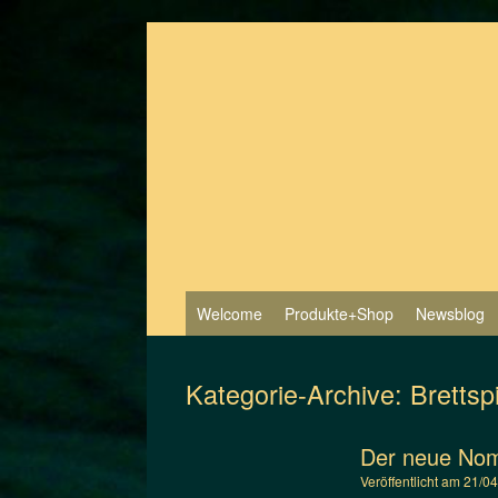
Zum
Inhalt
springen
Welcome
Produkte+Shop
Newsblog
Kategorie-Archive:
Brettsp
Der neue No
Veröffentlicht am
21/0