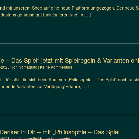
ind mit unserem Shop auf eine neue Plattform umgezogen. Der neue Sho
indestens genauso gut funktionieren und im […]
ie – Das Spiel“ jetzt mit Spielregeln & Varianten onl
0/2025
von
Nomaquito
|
Keine Kommentare
t – für alle, die sich beim Kauf von „Philosophie – Das Spiel“ noch unsic
annende Varianten zur Verfügung!Erfahre, […]
enker in Dir – mit „Philosophie – Das Spiel“
9/2025
von
Nomaquito
|
Keine Kommentare