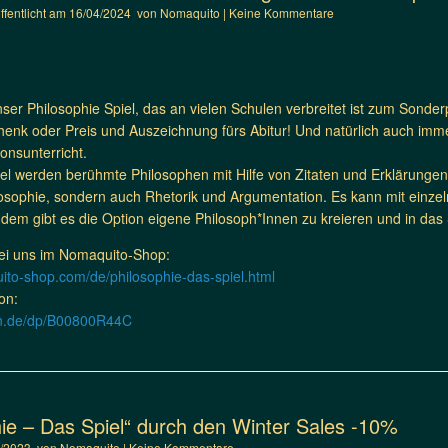
öffentlicht am
16/04/2024
von
Nomaquito
|
Keine Kommentare
unser Philosophie Spiel, das an vielen Schulen verbreitet ist zum Sonder
nk oder Preis und Auszeichnung fürs Abitur! Und natürlich auch immer
onsunterricht.
el werden berühmte Philosophen mit Hilfe von Zitaten und Erklärungen e
osophie, sondern auch Rhetorik und Argumentation. Es kann mit einze
dem gibt es die Option eigene Philosoph*Innen zu kreieren und in das S
ei uns im Nomaquito-Shop:
ito-shop.com/de/philosophie-das-spiel.html
on:
on.de/dp/B00800R44C
hie – Das Spiel“ durch den Winter Sales -10%
2/2023
von
Nomaquito
|
Keine Kommentare