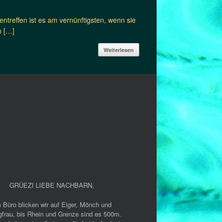
treffen ist es am vernünftigsten, wenn sie
n […]
Weiterlesen
GRÜEZI LIEBE NACHBARN
,
 Büro blicken wir auf Eiger, Mönch und
gfrau, bis Rhein und Grenze sind es 500m.