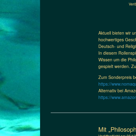
Ver
Aktuell bieten wir 
hochwertiges Gesche
Deutsch- und Religi
In diesem Rollenspi
Wissen um die Phil
gespielt werden. Zu
Zum Sonderpreis b
https://www.nomaqu
Alternativ bei Amaz
https://www.amaz
Mit „Philosop
Veröffentlicht am
06/1