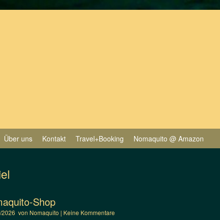
Über uns
Kontakt
Travel+Booking
Nomaquito @ Amazon
iel
maquito-Shop
4/2026
von
Nomaquito
|
Keine Kommentare